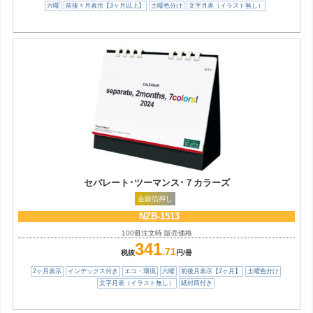
六曜
前後々月表示【3ヶ月以上】
土曜色分け
文字月表（イラスト無し）
セパレート･ツーマンス･７カラーズ
金銀箔押し
NZB-1513
100冊注文時 販売価格
341
.71
税抜
円/冊
2ヶ月表示
インデックス付き
エコ・環境
六曜
前後月表示【2ヶ月】
土曜色分け
文字月表（イラスト無し）
紙封筒付き