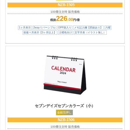
NZB-1505
100冊注文時 販売価格
226
.00
税抜
円/冊
1ヶ月表示
2wayリバーシブル
OPP袋入り
メモ記入欄【罫線あり】
六曜
前後々月表示【3ヶ月以上】
土曜色分け
文字月表（イラスト無し）
セブンデイズセブンカラーズ（小）
金銀箔押し
NZB-1506
100冊注文時 販売価格