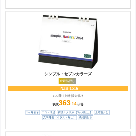
シンプル・セブンカラーズ
金銀箔押し
NZB-1516
100冊注文時 販売価格
363
.14
税抜
円/冊
1ヶ月表示
エコ・環境
前後々月表示【3ヶ月以上】
土曜色分け
文字月表（イラスト無し）
紙封筒付き