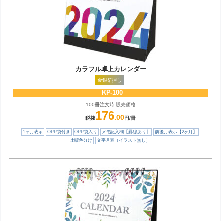
カラフル卓上カレンダー
金銀箔押し
KP-100
100冊注文時 販売価格
176
.00
税抜
円/冊
1ヶ月表示
OPP袋付き
OPP袋入り
メモ記入欄【罫線あり】
前後月表示【2ヶ月】
土曜色分け
文字月表（イラスト無し）