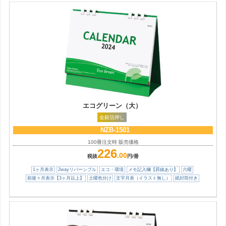
エコグリーン（大）
金銀箔押し
NZB-1501
100冊注文時 販売価格
226
.00
税抜
円/冊
1ヶ月表示
2wayリバーシブル
エコ・環境
メモ記入欄【罫線あり】
六曜
前後々月表示【3ヶ月以上】
土曜色分け
文字月表（イラスト無し）
紙封筒付き