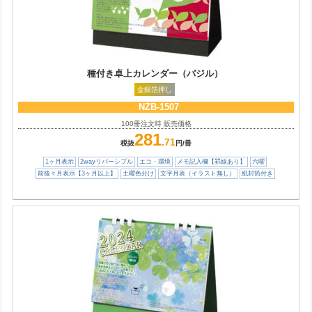
種付き卓上カレンダー（バジル）
金銀箔押し
NZB-1507
100冊注文時 販売価格
281
.71
税抜
円/冊
1ヶ月表示
2wayリバーシブル
エコ・環境
メモ記入欄【罫線あり】
六曜
前後々月表示【3ヶ月以上】
土曜色分け
文字月表（イラスト無し）
紙封筒付き