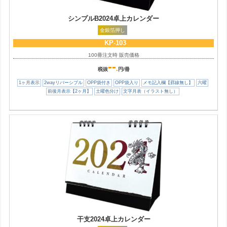
シンプルB2024卓上カレンダー
金銀箔押し
KP-103
100冊注文時 販売価格
--
.
税抜
円/冊
1ヶ月表示
2wayリバーシブル
OPP袋付き
OPP袋入り
メモ記入欄【罫線無し】
六曜
前後月表示【2ヶ月】
土曜色分け
文字月表（イラスト無し）
干支2024卓上カレンダー