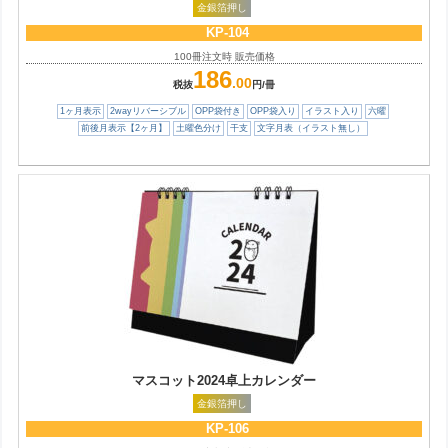
金銀箔押し
KP-104
100冊注文時 販売価格
186
.00
税抜
円/冊
1ヶ月表示
2wayリバーシブル
OPP袋付き
OPP袋入り
イラスト入り
六曜
前後月表示【2ヶ月】
土曜色分け
干支
文字月表（イラスト無し）
マスコット2024卓上カレンダー
金銀箔押し
KP-106