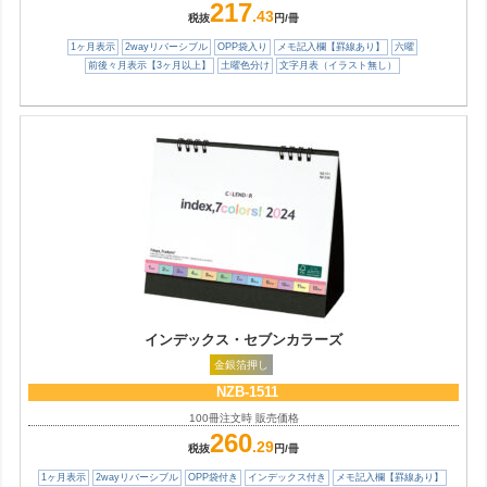
217
.43
税抜
円/冊
1ヶ月表示
2wayリバーシブル
OPP袋入り
メモ記入欄【罫線あり】
六曜
前後々月表示【3ヶ月以上】
土曜色分け
文字月表（イラスト無し）
インデックス・セブンカラーズ
金銀箔押し
NZB-1511
100冊注文時 販売価格
260
.29
税抜
円/冊
1ヶ月表示
2wayリバーシブル
OPP袋付き
インデックス付き
メモ記入欄【罫線あり】