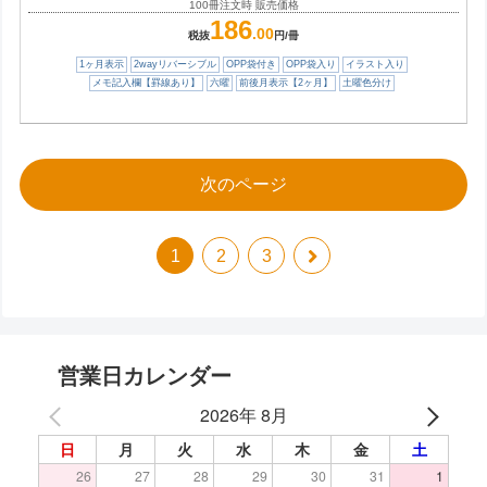
100冊注文時 販売価格
186
.00
税抜
円/冊
1ヶ月表示
2wayリバーシブル
OPP袋付き
OPP袋入り
イラスト入り
メモ記入欄【罫線あり】
六曜
前後月表示【2ヶ月】
土曜色分け
次のページ
次
1
2
3
へ
営業日カレンダー
2026年 8月
日
月
火
水
木
金
土
26
27
28
29
30
31
1