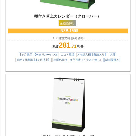
種付き卓上カレンダー（クローバー）
金銀箔押し
NZB-1508
100冊注文時 販売価格
281
.71
税抜
円/冊
1ヶ月表示
2wayリバーシブル
エコ・環境
メモ記入欄【罫線あり】
六曜
前後々月表示【3ヶ月以上】
土曜色分け
文字月表（イラスト無し）
紙封筒付き