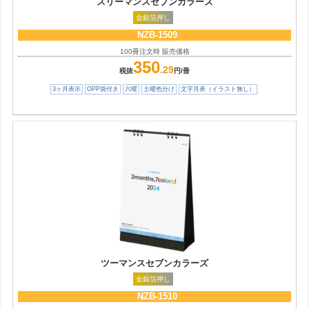
スリーマンスセブンカラーズ
金銀箔押し
NZB-1509
100冊注文時 販売価格
350
.29
税抜
円/冊
3ヶ月表示
OPP袋付き
六曜
土曜色分け
文字月表（イラスト無し）
ツーマンスセブンカラーズ
金銀箔押し
NZB-1510