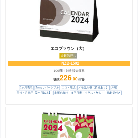
エコブラウン（大）
金銀箔押し
NZB-1502
100冊注文時 販売価格
226
.00
税抜
円/冊
1ヶ月表示
2wayリバーシブル
エコ・環境
メモ記入欄【罫線あり】
六曜
前後々月表示【3ヶ月以上】
土曜色分け
文字月表（イラスト無し）
紙封筒付き