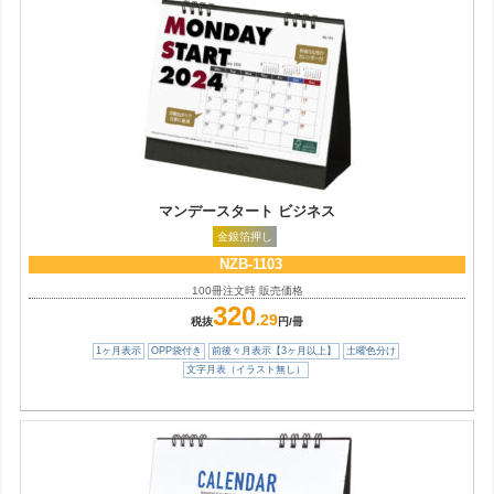
マンデースタート ビジネス
金銀箔押し
NZB-1103
100冊注文時 販売価格
320
.29
税抜
円/冊
1ヶ月表示
OPP袋付き
前後々月表示【3ヶ月以上】
土曜色分け
文字月表（イラスト無し）