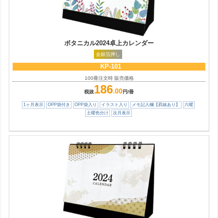
ボタニカル2024卓上カレンダー
金銀箔押し
KP-101
100冊注文時 販売価格
186
.00
税抜
円/冊
1ヶ月表示
OPP袋付き
OPP袋入り
イラスト入り
メモ記入欄【罫線あり】
六曜
土曜色分け
次月表示