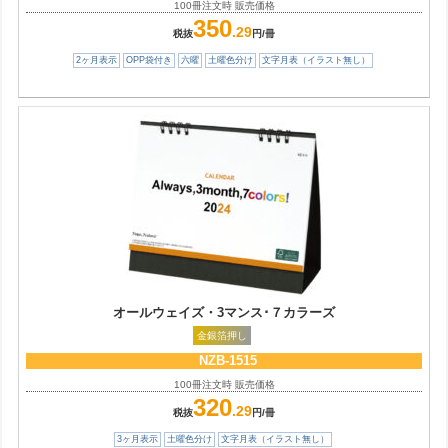
100冊注文時 販売価格
350
.29
税抜
円/冊
2ヶ月表示
OPP袋付き
六曜
土曜色分け
文字月表（イラスト無し）
オールウェイズ・3マンス･７カラーズ
金銀箔押し
NZB-1515
100冊注文時 販売価格
320
.29
税抜
円/冊
3ヶ月表示
土曜色分け
文字月表（イラスト無し）