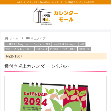
カレンダーのオリジナル名入れならカレンダーモールにお任せください！by逸品堂
カレンダー
モール
ホーム
卓上タイプ
1ヶ月表示
2wayリバーシブル
エコ・環境
メモ記入欄【罫線あり】
六曜
前後々月表示【3ヶ月以上】
土曜色分け
文字月表（イラスト無し）
紙封筒付き
NZB-1507
種付き卓上カレンダー（バジル）