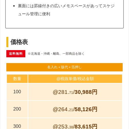
裏面には罫線付きの広いメモスペースがあってスケジ
ュール管理に便利
価格表
送料無料
※北海道・沖縄・離島、一部商品を除く
名入れ＋版代＋箔押し
数量
@税抜単価/税込金額
@281.
/
30,988円
100
71
@264.
/
58,126円
200
21
@253.
/
83,615円
300
38