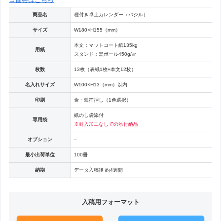
商品名
種付き卓上カレンダー（バジル）
サイズ
W180×H155（mm）
本文：マットコート紙135kg
用紙
スタンド：黒ボール450g/㎡
枚数
13枚（表紙1枚+本文12枚）
名入れサイズ
W100×H13（mm）以内
印刷
金・銀箔押し（1色選択）
紙のし袋添付
専用袋
※封入加工なしでの添付納品
オプション
–
最小出荷単位
100冊
納期
データ入稿後 約4週間
入稿用フォーマット