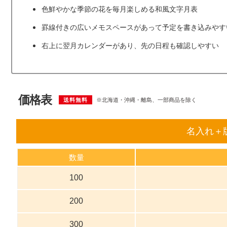
色鮮やかな季節の花を毎月楽しめる和風文字月表
罫線付きの広いメモスペースがあって予定を書き込みやす
右上に翌月カレンダーがあり、先の日程
も
確認しやすい
価格表
送料無料
※北海道・沖縄・離島、一部商品を除く
名入れ＋
数量
100
200
300