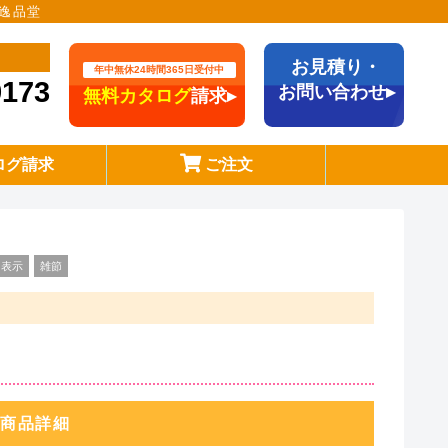
逸品堂
お見積り・
年中無休24時間365日受付中
9173
お問い合わせ▸
無料カタログ
請求▸
ログ請求
ご注文
月表示
雑節
商品詳細