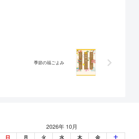
季節の福ごよみ
2026年 10月
日
月
火
水
木
金
土