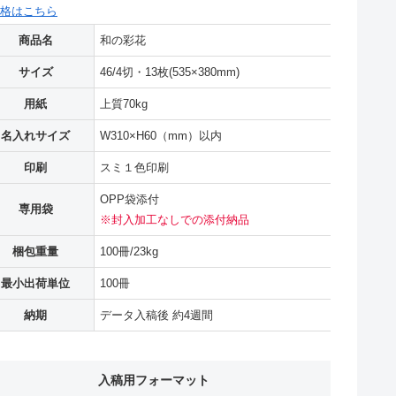
格はこちら
商品名
和の彩花
サイズ
46/4切・13枚(535×380mm)
用紙
上質70kg
名入れサイズ
W310×H60（mm）以内
印刷
スミ１色印刷
OPP袋添付
専用袋
※封入加工なしでの添付納品
梱包重量
100冊/23kg
最小出荷単位
100冊
納期
データ入稿後 約4週間
入稿用フォーマット