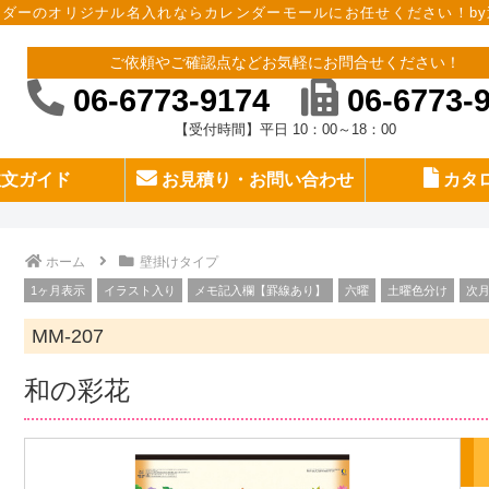
ンダーのオリジナル名入れならカレンダーモールにお任せください！by
ご依頼やご確認点などお気軽にお問合せください！
06-6773-9174
06-6773-
【受付時間】平日 10：00～18：00
文ガイド
お見積り・お問い合わせ
カタ
ホーム
壁掛けタイプ
1ヶ月表示
イラスト入り
メモ記入欄【罫線あり】
六曜
土曜色分け
次
MM-207
和の彩花