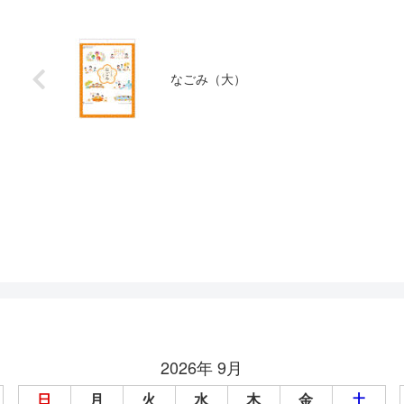
なごみ（大）
2026年 9月
日
月
火
水
木
金
土