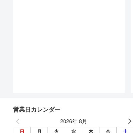
営業日カレンダー
2026年 8月
日
月
火
水
木
金
土