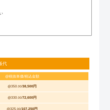
い
版代
@税抜単価/税込金額
@350.
/
38,500円
00
@330.
/
72,600円
00
@325.
/
107,250円
00