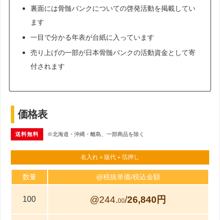
裏面には骨髄バンクについての啓発活動を掲載してい
ます
一目で分かる年表が台紙に入っています
売り上げの一部が日本骨髄バンクの活動資金として寄
付されます
価格表
送料無料
※北海道・沖縄・離島、一部商品を除く
名入れ＋版代＋箔押し
数量
@税抜単価/税込金額
@244.
/
26,840円
100
00