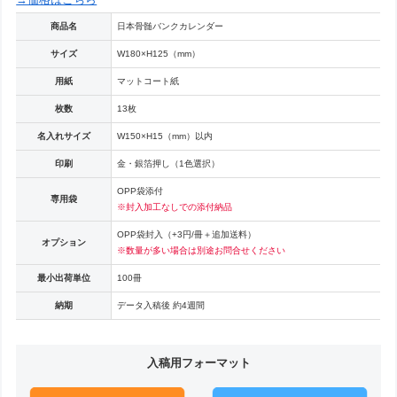
商品名
日本骨髄バンクカレンダー
サイズ
W180×H125（mm）
用紙
マットコート紙
枚数
13枚
名入れサイズ
W150×H15（mm）以内
印刷
金・銀箔押し（1色選択）
OPP袋添付
専用袋
※封入加工なしでの添付納品
OPP袋封入（+3円/冊＋追加送料）
オプション
※数量が多い場合は別途お問合せください
最小出荷単位
100冊
納期
データ入稿後 約4週間
入稿用フォーマット