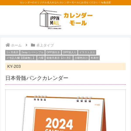
カレンダーのオリジナル名入れならカレンダーモールにお任せください！by逸品堂
カレンダー
モール
ホーム
卓上タイプ
1ヶ月表示
2wayリバーシブル
OPP袋付き
OPP袋入り
イラスト入り
メモ記入欄【罫線無し】
六曜
前後月表示【2ヶ月】
土曜色分け
年表付
KY-203
日本骨髄バンクカレンダー