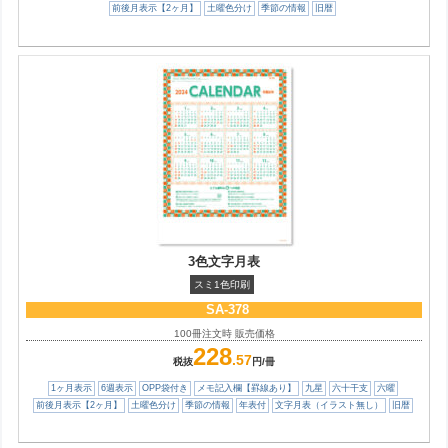
前後月表示【2ヶ月】
土曜色分け
季節の情報
旧暦
3色文字月表
スミ1色印刷
SA-378
100冊注文時 販売価格
228
.57
税抜
円/冊
1ヶ月表示
6週表示
OPP袋付き
メモ記入欄【罫線あり】
九星
六十干支
六曜
前後月表示【2ヶ月】
土曜色分け
季節の情報
年表付
文字月表（イラスト無し）
旧暦