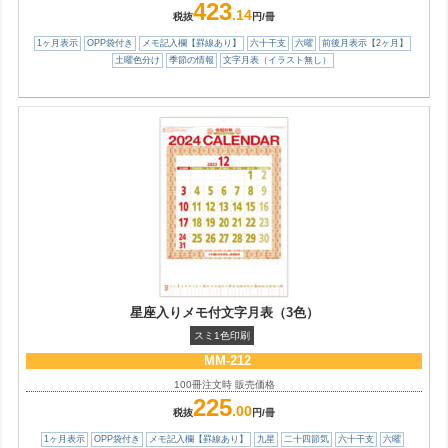
423
.14
税抜
円/冊
1ヶ月表示
OPP袋付き
メモ記入欄【罫線あり】
六十干支
六曜
前後月表示【2ヶ月】
土曜色分け
季節の情報
文字月表（イラスト無し）
星座入りメモ付文字月表（3色）
スミ1色印刷
MM-212
100冊注文時 販売価格
225
.00
税抜
円/冊
1ヶ月表示
OPP袋付き
メモ記入欄【罫線あり】
九星
二十四節気
六十干支
六曜