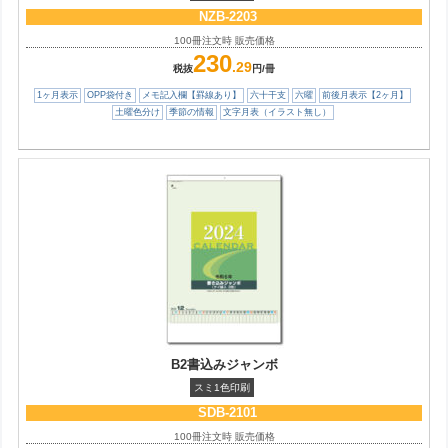
NZB-2203
100冊注文時 販売価格
230
.29
税抜
円/冊
1ヶ月表示
OPP袋付き
メモ記入欄【罫線あり】
六十干支
六曜
前後月表示【2ヶ月】
土曜色分け
季節の情報
文字月表（イラスト無し）
B2書込みジャンボ
スミ1色印刷
SDB-2101
100冊注文時 販売価格