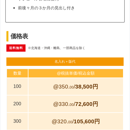
前後々月の３か月の見出し付き
価格表
送料無料
※北海道・沖縄・離島、一部商品を除く
名入れ＋版代
数量
@税抜単価/税込金額
@350.
/
38,500円
100
00
@330.
/
72,600円
200
00
@320.
/
105,600円
300
00