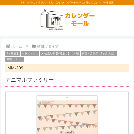
カレンダーのオリジナル名入れならカレンダーモールにお任せください！by逸品堂
カレンダー
モール
ホーム
壁掛けタイプ
1ヶ月表示
イラスト入り
メモ記入欄【罫線あり】
六曜
前後々月表示【3ヶ月以上】
動物・ペット
MM-209
アニマルファミリー