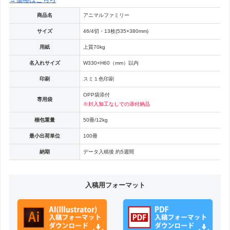
商品名
アニマルファミリー
サイズ
46/4切・13枚(535×380mm)
用紙
上質70kg
名入れサイズ
W330×H60（mm）以内
印刷
スミ１色印刷
OPP袋添付
専用袋
※封入加工なしでの添付納品
梱包重量
50冊/12kg
最小出荷単位
100冊
納期
データ入稿後 約5週間
入稿用フォーマット